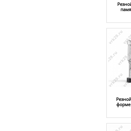
Резно
памя
Резной
форме 