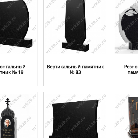
зонтальный
Вертикальный памятник
Резно
тник № 19
№ 83
пам