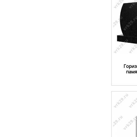
Гори
памя